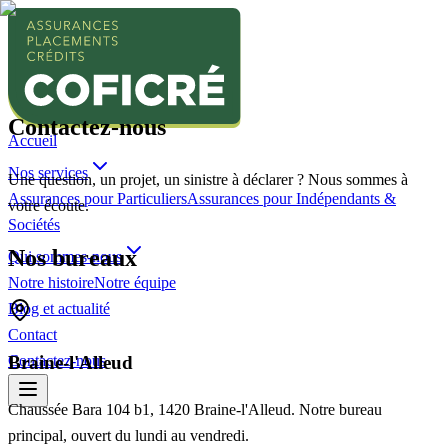
Contactez-nous
Accueil
Nos services
Une question, un projet, un sinistre à déclarer ? Nous sommes à
Assurances pour Particuliers
Assurances pour Indépendants &
votre écoute.
Sociétés
Nos bureaux
Qui sommes-nous
Notre histoire
Notre équipe
Blog et actualité
Contact
Contactez-nous
Braine-l'Alleud
Chaussée Bara 104 b1, 1420 Braine-l'Alleud. Notre bureau
principal, ouvert du lundi au vendredi.